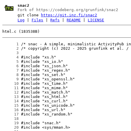
snac2
Fork of https://codeberg.org/grunfink/snac2
git clone
https://git.inz.fi/snac2
Log
|
Files
|
Refs
|
README
|
LICENSE
html.c (183538B)
      1
      2
      3
      4
      5
      6
      7
      8
      9
     10
     11
     12
     13
     14
     15
     16
     17
     18
     19
     20